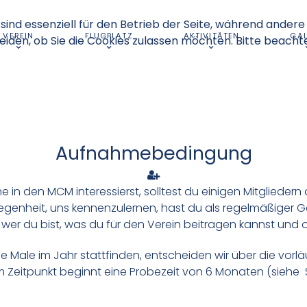
sind essenziell für den Betrieb der Seite, während andere
VEREIN
FLUGPLATZ
AKTIVITÄTEN
GAL
eiden, ob Sie die Cookies zulassen möchten. Bitte beacht
Aufnahmebedingung
 in den MCM interessierst, solltest du einigen Mitgliedern
egenheit, uns kennenzulernen, hast du als regelmäßiger Gas
wer du bist, was du für den Verein beitragen kannst und o
ge Male im Jahr stattfinden, entscheiden wir über die vorl
 Zeitpunkt beginnt eine Probezeit von 6 Monaten (siehe