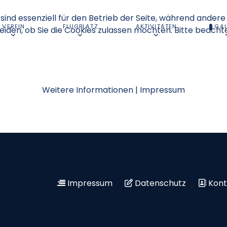
sind essenziell für den Betrieb der Seite, während andere
VEREIN
FLUGPLATZ
AKTIVITÄTEN
GAL
eiden, ob Sie die Cookies zulassen möchten. Bitte beacht
Weitere Informationen
|
Impressum
Impressum
Datenschutz
Kont