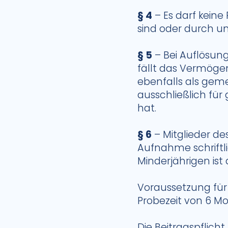
§ 4
– Es darf kein
sind oder durch u
§ 5
– Bei Auflösung
fällt das Vermöge
ebenfalls als gem
ausschließlich fü
hat.
§ 6
– Mitglieder de
Aufnahme schriftli
Minderjährigen ist
Voraussetzung für 
Probezeit von 6 M
Die Beitragspflich