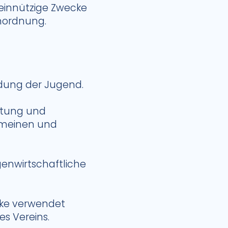
meinnützige Zwecke
enordnung.
ldung der Jugend.
chtung und
emeinen und
eigenwirtschaftliche
cke verwendet
es Vereins.