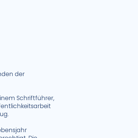
enden der
inem Schriftführer,
ntlichkeitsarbeit
lug.
ebensjahr