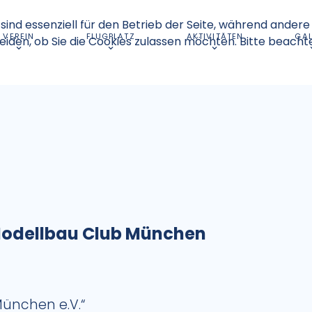
sind essenziell für den Betrieb der Seite, während andere
VEREIN
FLUGPLATZ
AKTIVITÄTEN
GAL
eiden, ob Sie die Cookies zulassen möchten. Bitte beacht
Modellbau Club München
München e.V.“