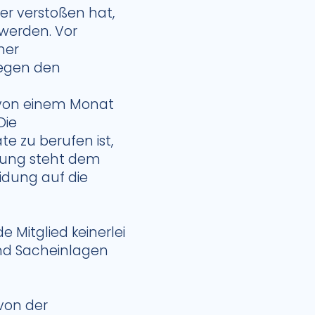
er verstoßen hat,
 werden. Vor
ner
Gegen den
 von einem Monat
Die
e zu berufen ist,
lung steht dem
idung auf die
 Mitglied keinerlei
und Sacheinlagen
von der