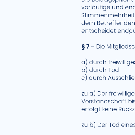
vorläufige und en
Stimmenmehrheit. 
dem Betreffenden 
entscheidet endgü
§ 7
– Die Mitglieds
a) durch freiwillig
b) durch Tod
c) durch Ausschli
zu a) Der freiwilli
Vorstandschaft bi
erfolgt keine Rück
zu b) Der Tod eines