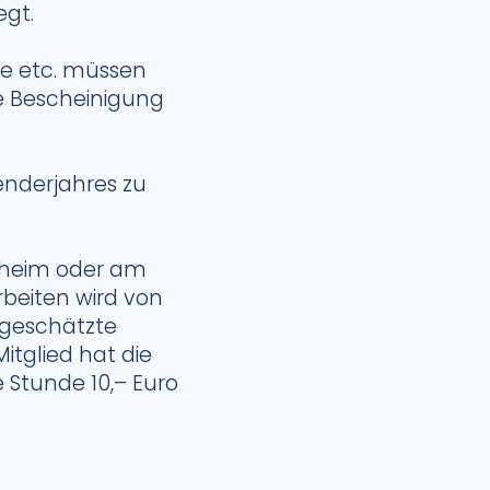
egt.
ge etc. müssen
e Bescheinigung
lenderjahres zu
ubheim oder am
rbeiten wird von
 geschätzte
Mitglied hat die
 Stunde 10,– Euro