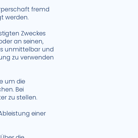
rperschaft fremd
gt werden.
stigten Zweckes
oder an seinen,
es unmittelbar und
tzung zu verwenden
ie um die
hen. Bei
r zu stellen.
Ableistung einer
 Über die