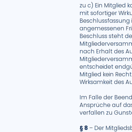
zu c) Ein Mitglied
mit sofortiger Wi
Beschlussfassung i
angemessenen Fris
Beschluss steht d
Mitgliederversamm
nach Erhalt des A
Mitgliederversamm
entscheidet endgü
Mitglied kein Rech
Wirksamkeit des A
Im Falle der Beend
Ansprüche auf das
verfallen zu Gunst
§ 8
– Der Mitglieds