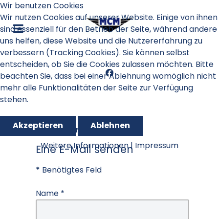
Wir benutzen Cookies
Wir nutzen Cookies auf unserer Website. Einige von ihnen
sind essenziell für den Betrieb der Seite, während andere
uns helfen, diese Website und die Nutzererfahrung zu
verbessern (Tracking Cookies). Sie können selbst
entscheiden, ob Sie die Cookies zulassen möchten. Bitte
beachten Sie, dass bei einer Ablehnung womöglich nicht
mehr alle Funktionalitäten der Seite zur Verfügung
stehen.
Akzeptieren
Ablehnen
Kontaktformular
Weitere Informationen
|
Impressum
Eine E-Mail senden
*
Benötigtes Feld
Name
*