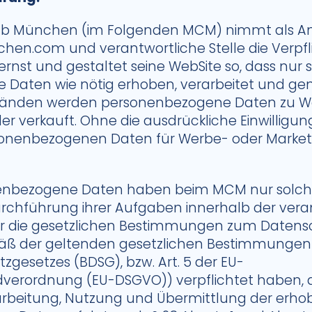
ub München (im Folgenden MCM) nimmt als Anb
.com und verantwortliche Stelle die Verpf
rnst und gestaltet seine WebSite so, dass nur 
Daten wie nötig erhoben, verarbeitet und gen
tänden werden personenbezogene Daten zu 
der verkauft. Ohne die ausdrückliche Einwilligu
sonenbezogenen Daten für Werbe- oder Marke
nenbezogene Daten haben beim MCM nur solche
rchführung ihrer Aufgaben innerhalb der veran
er die gesetzlichen Bestimmungen zum Datensc
äß der geltenden gesetzlichen Bestimmungen 
gesetzes (BDSG), bzw. Art. 5 der EU-
erordnung (EU-DSGVO)) verpflichtet haben, di
arbeitung, Nutzung und Übermittlung der erh