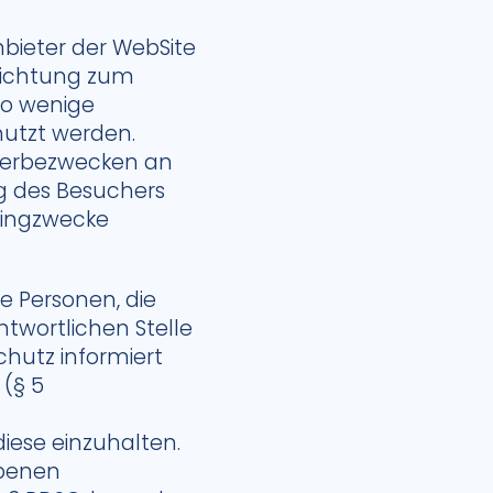
ieter der WebSite
lichtung zum
so wenige
utzt werden.
Werbezwecken an
ng des Besuchers
tingzwecke
 Personen, die
twortlichen Stelle
hutz informiert
(§ 5
ese einzuhalten.
obenen