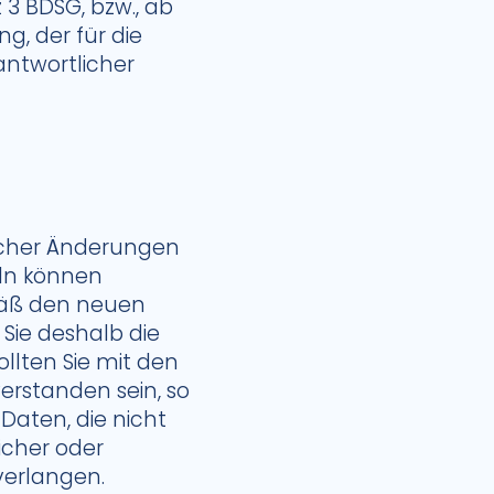
3 BDSG, bzw., ab
g, der für die
antwortlicher
ischer Änderungen
eln können
mäß den neuen
Sie deshalb die
llten Sie mit den
erstanden sein, so
Daten, die nicht
icher oder
verlangen.