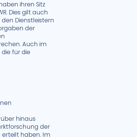
haben ihren Sitz
R. Dies gilt auch
 den Dienstleistern
Vorgaben der
en
prechen. Auch im
die für die
enen
r
rüber hinaus
arktforschung der
 erteilt haben. Im