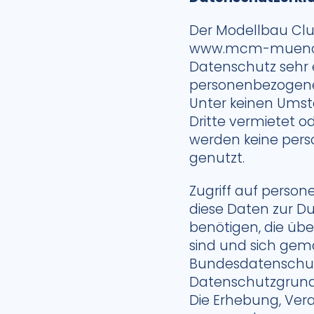
Der Modellbau Cl
www.mcm-muenchen
Datenschutz sehr e
personenbezogene 
Unter keinen Ums
Dritte vermietet o
werden keine per
genutzt.
Zugriff auf perso
diese Daten zur Du
benötigen, die üb
sind und sich gem
Bundesdatenschutz
Datenschutzgrundv
Die Erhebung, Ver