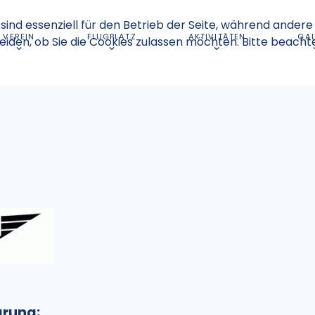
sind essenziell für den Betrieb der Seite, während andere
VEREIN
FLUGPLATZ
AKTIVITÄTEN
GAL
eiden, ob Sie die Cookies zulassen möchten. Bitte beacht
ärung: