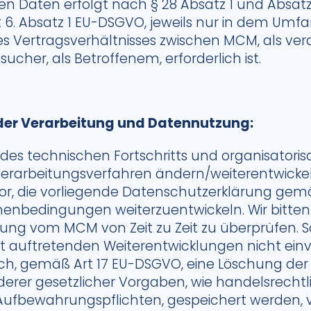
 Daten erfolgt nach § 28 Absatz 1 und Absatz 
t 6. Absatz 1 EU-DSGVO, jeweils nur in dem Umfan
s Vertragsverhältnisses zwischen MCM, als ver
ucher, als Betroffenem, erforderlich ist.
er Verarbeitung und Datennutzung:
 des technischen Fortschritts und organisator
Verarbeitungsverfahren ändern/weiterentwick
vor, die vorliegende Datenschutzerklärung ge
nbedingungen weiterzuentwickeln. Wir bitten 
ng vom MCM von Zeit zu Zeit zu überprüfen. So
it auftretenden Weiterentwicklungen nicht einv
lich, gemäß Art 17 EU-DSGVO, eine Löschung der 
erer gesetzlicher Vorgaben, wie handelsrechtl
 Aufbewahrungspflichten, gespeichert werden, 