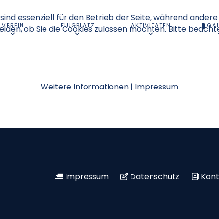
sind essenziell für den Betrieb der Seite, während andere
VEREIN
FLUGPLATZ
AKTIVITÄTEN
GAL
eiden, ob Sie die Cookies zulassen möchten. Bitte beacht
Weitere Informationen
|
Impressum
Impressum
Datenschutz
Kont